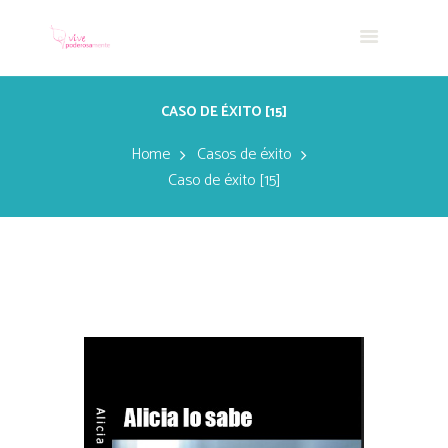
CASO DE ÉXITO [15]
Home
Casos de éxito
Caso de éxito [15]