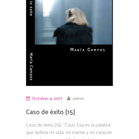
October 4, 2017
admin
Caso de éxito [15]
Caso de éxito [15]: “Caos. Esa es la palabra
que definía mi vida, mi mente y mi corazón