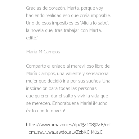
Gracias de corazón, Marta, porque voy
haciendo realidad eso que creía imposible.
Uno de esos imposibles es ‘Alicia lo sabe’,
la novela que, tras trabajar con Marta,
edité.”
María M Campos
Comparto el enlace al maravilloso libro de
María Campos, una valiente y sensacional
mujer que decidió ir a por sus sueños. Una
inspiración para todas las personas
que quieren dar el salto y vivir la vida que
se merecen. ¡Enhorabuena María! ¡Mucho
éxito con tu novela!
https://www.amazon.es/dp/1541085248/ref
=cm_sw_r_wa_awdo_aLvZzbKCJM02C