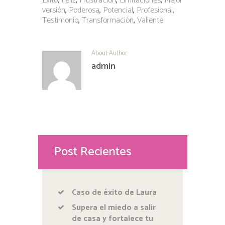
Exito
,
Feliz
,
Frustración
,
Limitaciones
,
Mejor
versión
,
Poderosa
,
Potencial
,
Profesional
,
Testimonio
,
Transformación
,
Valiente
About Author
admin
Post Recientes
Caso de éxito de Laura
Supera el miedo a salir
de casa y fortalece tu