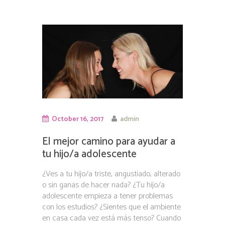
October 16, 2017
admin
El mejor camino para ayudar a
tu hijo/a adolescente
¿Ves a tu hijo/a triste, angustiado, alterado
o sin ganas de hacer nada? ¿Tu hijo/a
adolescente empieza a tener problemas
con los estudios? ¿Sientes que el ambiente
en casa cada vez está más tenso? Cuando