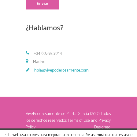
¿Hablamos?
+34 685 92 38 14
Madrid
hola@vivepoderosamente.com
VivePoderosamente de Marta García (2017) Todos
los derechos reservados
Terms of Use
and
Privacy
Policy
Designed
by Álvaro
Esta web usa cookies para mejorar tu experiencia. Se asumirá que que estás de