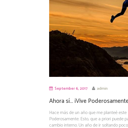
September 6, 2017
admin
Ahora sí… ¡Vive Poderosamente
Hace más de un año que me planteé este
Poderosamente. Esto, que a priori puede pa
cambio interno. Un año de ir soltando poco 