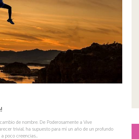
!
 cambio de nombre. De Poderosamente a Vive
recer trivial, ha supuesto para mí un año de un profundo
a poco creencias...