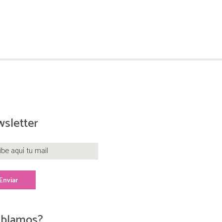
sletter
blamos?